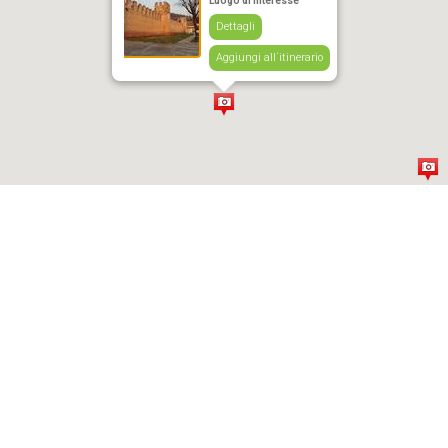
Luogo di interesse
Dettagli
Aggiungi all´itinerario