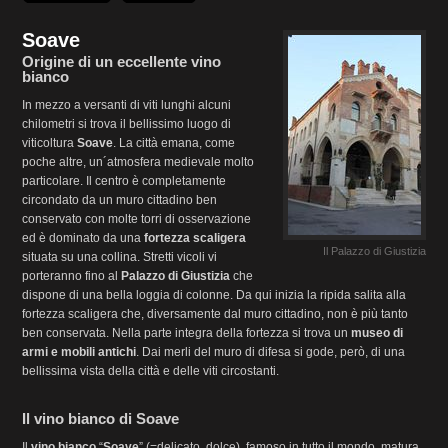
Soave
Origine di un eccellente vino
bianco
In mezzo a versanti di viti lunghi alcuni
chilometri si trova il bellissimo luogo di
viticoltura
Soave
. La città emana, come
poche altre, un´atmosfera medievale molto
particolare. Il centro è completamente
circondato da un muro cittadino ben
conservato con molte torri di osservazione
ed è dominato da una
fortezza scaligera
Il Palazzo di Giustizia
situata su una collina. Stretti vicoli vi
porteranno fino al
Palazzo di Giustizia
che
dispone di una bella loggia di colonne. Da qui inizia la ripida salita alla
fortezza scaligera che, diversamente dal muro cittadino, non è più tanto
ben conservata. Nella parte integra della fortezza si trova un
museo di
armi e mobili antichi
. Dai merli del muro di difesa si gode, però, di una
bellissima vista della città e delle viti circostanti.
Il vino bianco di Soave
Il
vino bianco
“
Soave
” (=delicato, dolce), famoso in tutto il mondo, matura