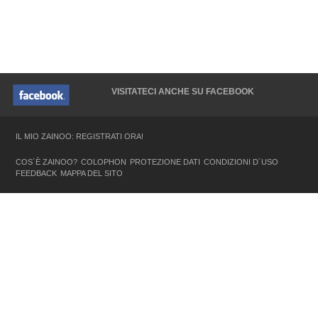
VISITATECI ANCHE SU FACEBOOK
IL MIO ZAINOO: REGISTRATI ORA!
COS´È ZAINOO?
COLOPHON
PROTEZIONE DATI
CONDIZIONI D´USO
FEEDBACK
MAPPA DEL SITO