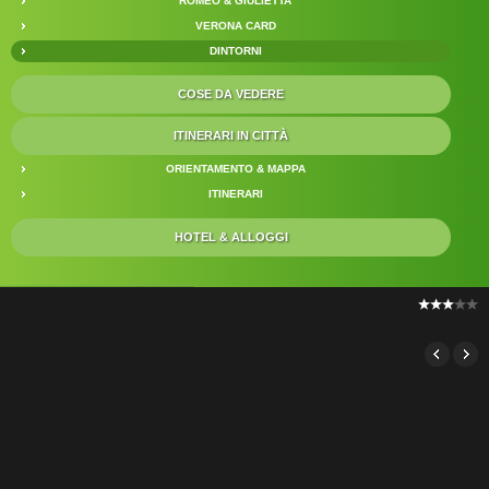
ROMEO & GIULIETTA
VERONA CARD
DINTORNI
COSE DA VEDERE
ITINERARI IN CITTÀ
ORIENTAMENTO & MAPPA
ITINERARI
HOTEL & ALLOGGI