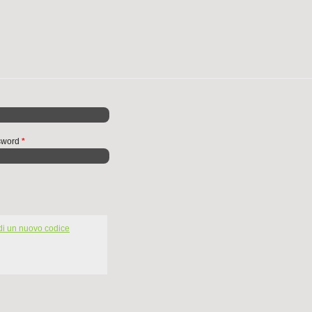
ssword
*
di un nuovo codice