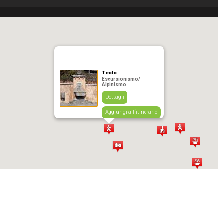
Teolo
Escursionismo/
Alpinismo
Dettagli
Aggiungi all´itinerario