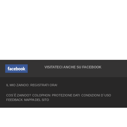
VISITATECI ANCHE SU FACEBOOK
IL MIO ZAINOO: REGISTRATI ORA!
COS´È ZAINOO?
COLOPHON
PROTEZIONE DATI
CONDIZIONI D´USO
FEEDBACK
MAPPA DEL SITO