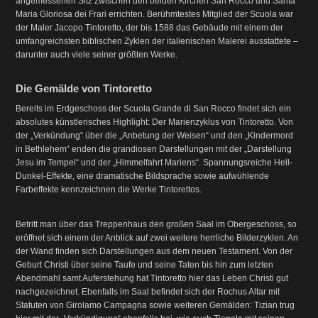
angemessenen Sitz zwischen den beiden Kirchen San Rocco und Santa
Maria Gloriosa dei Frari errichten. Berühmtestes Mitglied der Scuola war
der Maler Jacopo Tintoretto, der bis 1588 das Gebäude mit einem der
umfangreichsten biblischen Zyklen der italienischen Malerei ausstattete –
darunter auch viele seiner größten Werke.
Die Gemälde von Tintoretto
Bereits im Erdgeschoss der Scuola Grande di San Rocco findet sich ein
absolutes künstlerisches Highlight: Der Marienzyklus von Tintoretto. Von
der „Verkündung“ über die „Anbetung der Weisen“ und den „Kindermord
in Bethlehem“ enden die grandiosen Darstellungen mit der „Darstellung
Jesu im Tempel“ und der „Himmelfahrt Mariens“. Spannungsreiche Hell-
Dunkel-Effekte, eine dramatische Bildsprache sowie aufwühlende
Farbeffekte kennzeichnen die Werke Tintorettos.
Betritt man über das Treppenhaus den großen Saal im Obergeschoss, so
eröffnet sich einem der Anblick auf zwei weitere herrliche Bilderzyklen. An
der Wand finden sich Darstellungen aus dem neuen Testament. Von der
Geburt Christi über seine Taufe und seine Taten bis hin zum letzten
Abendmahl samt Auferstehung hat Tintoretto hier das Leben Christi gut
nachgezeichnet. Ebenfalls im Saal befindet sich der Rochus Altar mit
Statuten von Girolamo Campagna sowie weiteren Gemälden: Tizian trug