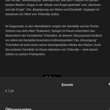
hier mit der „Verkündigung“ ebenfalls bei, wie auch Tiepolo mit seinen
beiden Bildern „Hagar in der Wüste vom Engel getröstet“ und „Abraham
und die Engel“. Die „Begegnung von Maria und Elisabeth“ dagegen ist
wiederum ein Werk von Tintoretto selbst.
Im Gegensatz zu den Wandbildern zeigen die Gemälde auf der Decke
Szenen aus dem Alten Testament. Spiegel im Raum erleichtern das
Bewundern der Kunstwerke Tintorettos. Im kleinen Sitzungssaal verdient
vor allem ein Gemälde besondere Aufmerksamkeit. Die „Kreuzigung“
Tintorettos ist wohl eines seiner bewegendsten Werke des Malers. Auch
die anderen Gemälde im Raum stammen von Tintoretto – viele davon
zählen zu seinen Frühwerken.
Eintritt
€ 7,00
Öffnungszeiten