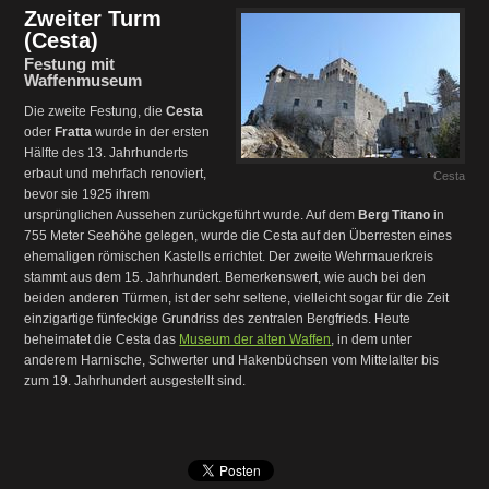
Zweiter Turm
(Cesta)
Festung mit
Waffenmuseum
Die zweite Festung, die
Cesta
oder
Fratta
wurde in der ersten
Hälfte des 13. Jahrhunderts
erbaut und mehrfach renoviert,
Cesta
bevor sie 1925 ihrem
ursprünglichen Aussehen zurückgeführt wurde. Auf dem
Berg Titano
in
755 Meter Seehöhe gelegen, wurde die Cesta auf den Überresten eines
ehemaligen römischen Kastells errichtet. Der zweite Wehrmauerkreis
stammt aus dem 15. Jahrhundert. Bemerkenswert, wie auch bei den
beiden anderen Türmen, ist der sehr seltene, vielleicht sogar für die Zeit
einzigartige fünfeckige Grundriss des zentralen Bergfrieds. Heute
beheimatet die Cesta das
Museum der alten Waffen
, in dem unter
anderem Harnische, Schwerter und Hakenbüchsen vom Mittelalter bis
zum 19. Jahrhundert ausgestellt sind.