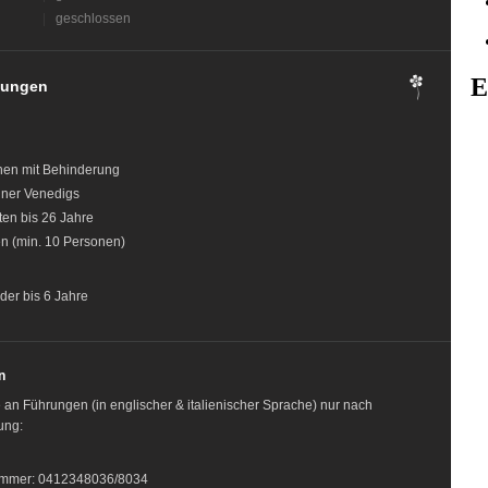
|
geschlossen
gungen
en mit Behinderung
ner Venedigs
ten bis 26 Jahre
n (min. 10 Personen)
nder bis 6 Jahre
n
 an Führungen (in englischer & italienischer Sprache) nur nach
ung:
ummer: 0412348036/8034