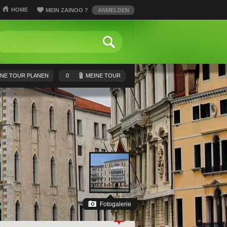
HOME
MEIN ZAINOO
?
ANMELDEN
INE TOUR PLANEN
0
MEINE TOUR
Fotogalerie