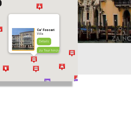
Ca' Foscari
Villa
Details
zu Tour hinzufügen