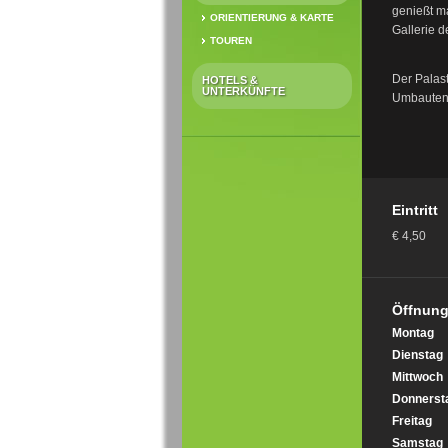
genießt ma
ORIENTIERUNG & KARTE
Gallerie d
TOUREN
Der Palast
HOTELS &
UNTERKÜNFTE
Umbauten 
Eintritt
€ 4,50
Öffnung
Montag
Dienstag
Mittwoch
Donnerst
Freitag
Samstag