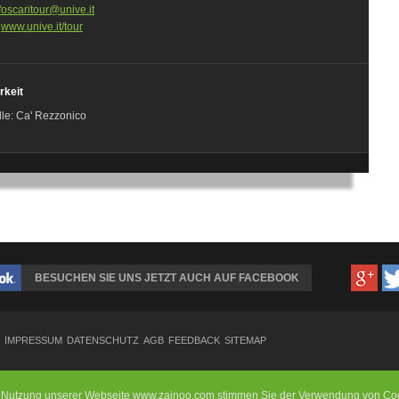
foscaritour@unive.it
:
www.unive.it/tour
rkeit
lle: Ca' Rezzonico
BESUCHEN SIE UNS JETZT AUCH AUF FACEBOOK
IMPRESSUM
DATENSCHUTZ
AGB
FEEDBACK
SITEMAP
e Nutzung unserer Webseite www.zainoo.com stimmen Sie der Verwendung von Coo