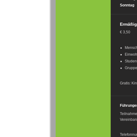
Sonntag
Ermäßi
€ 3,50
Mensch
Einwoh
Studen
Gruppe
Gratis: Ki
Führunge
Teilnahme
Vereinbar
Telefonn