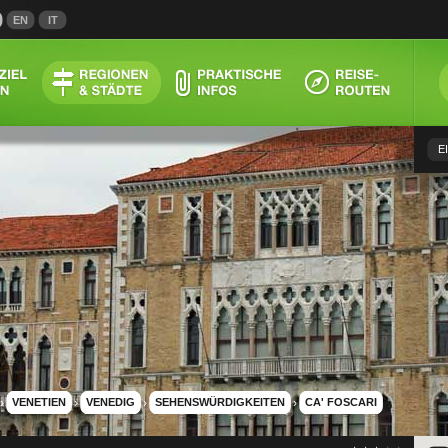
EN
IT
E
›
VENETIEN
›
VENEDIG
›
SEHENSWÜRDIGKEITEN
›
CA' FOSCARI