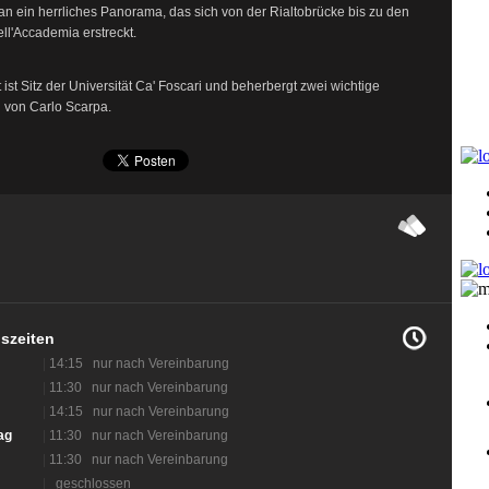
n ein herrliches Panorama, das sich von der Rialtobrücke bis zu den
ell'Accademia erstreckt.
 ist Sitz der Universität Ca' Foscari und beherbergt zwei wichtige
von Carlo Scarpa.
szeiten
|
14:15 nur nach Vereinbarung
|
11:30 nur nach Vereinbarung
|
14:15 nur nach Vereinbarung
ag
|
11:30 nur nach Vereinbarung
|
11:30 nur nach Vereinbarung
|
geschlossen