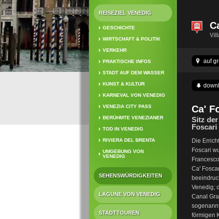
REISEZIEL VENEDIG
C
GESCHICHTE
Vil
WIRTSCHAFT & POLITIK
VERKEHR
auf g
PRAKTISCHE INFOS
STADT AUF DEM WASSER
KUNST & KULTUR
down
KARNEVAL VON VENEDIG
VENEZIA CITY PASS
Ca' F
BERÜHMTE VENEZIANER
Sitz der
Foscari
TOD IN VENEDIG
RIVIERA DEL BRENTA
Die Errich
Foscari
wu
UMGEBUNG VON
VENEDIG
Francesco
Ca' Foscar
SEHENSWÜRDIGKEITEN
beeindruc
Venedig; 
LAGUNE VON VENEDIG
Canal Gran
sogenannte
STADTTOUREN
förmigen 