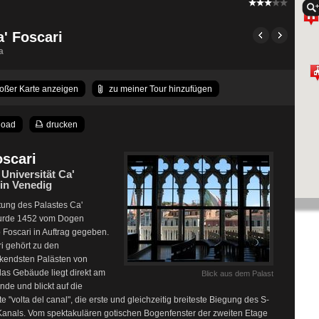
a' Foscari
la
roßer Karte anzeigen
zu meiner Tour hinzufügen
load
drucken
oscari
 Universität Ca'
 in Venedig
tung des Palastes Ca'
rde 1452 vom Dogen
 Foscari in Auftrag gegeben.
i gehört zu den
kendsten Palästen von
das Gebäude liegt direkt am
Blick aus dem Palast
de und blickt auf die
 "volta del canal", die erste und gleichzeitig breiteste Biegung des S-
Kanals. Vom spektakulären gotischen Bogenfenster der zweiten Etage