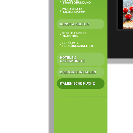
STAATSGRÜNDUNG
ITALIEN IM 20.
JAHRHUNDERT
KUNST & KULTUR
KÜNSTLERISCHE
TRADITION
BERÜHMTE
PERSÖNLICHKEITEN
HOTELS &
UNTERKÜNFTE
DREHORTE IN ITALIEN
ITALIENISCHE KÜCHE