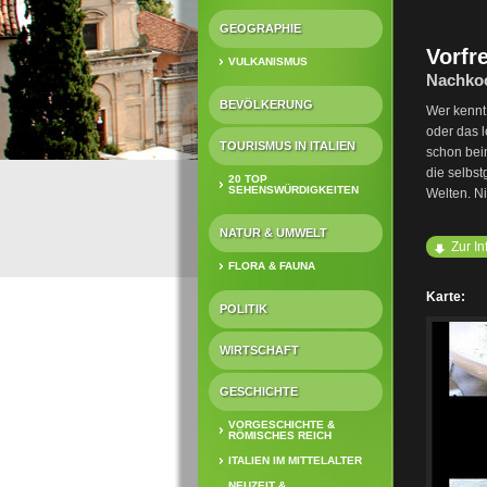
GEOGRAPHIE
Vorfr
VULKANISMUS
Nachkoc
BEVÖLKERUNG
Wer kennt 
oder das 
TOURISMUS IN ITALIEN
schon bei
die selbst
20 TOP
SEHENSWÜRDIGKEITEN
Welten. Ni
NATUR & UMWELT
Zur In
FLORA & FAUNA
Karte:
POLITIK
WIRTSCHAFT
GESCHICHTE
VORGESCHICHTE &
RÖMISCHES REICH
ITALIEN IM MITTELALTER
NEUZEIT &